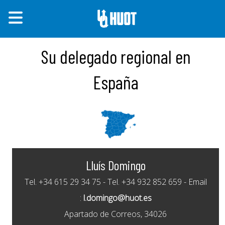
Su delegado regional en
España
Lluís Domingo
Tel. +34 615 29 34 75 - Tel. +34 932 852 659 - Email
:
l.domingo@huot.es
Apartado de Correos, 34026